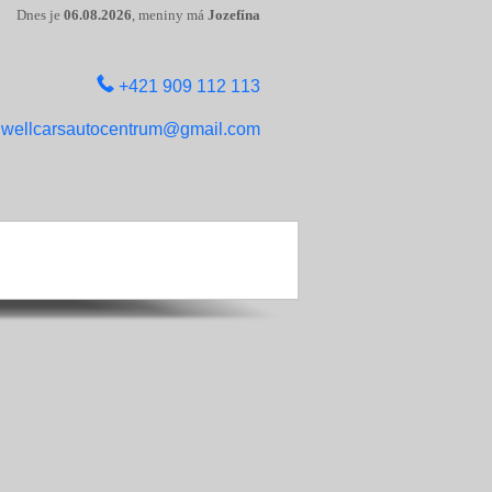
Dnes je
06.08.2026
, meniny má
Jozefína
+421 909 112 113
wellcarsautocentrum@gmail.com