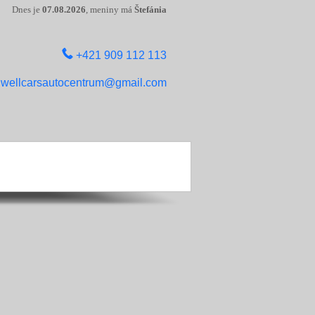
Dnes je
07.08.2026
, meniny má
Štefánia
+421 909 112 113
wellcarsautocentrum@gmail.com